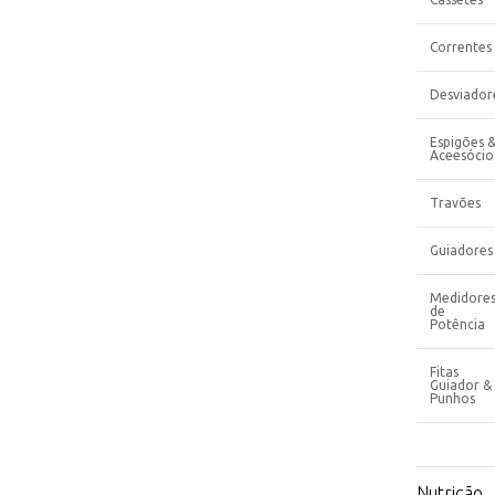
Correntes
Desviador
Espigões 
Aceesócio
Travões
Guiadores
Medidore
de
Potência
Fitas
Guiador &
Punhos
Nutrição