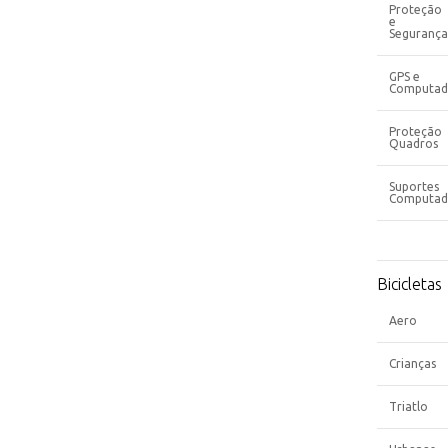
Proteção
e
Segurança
GPS e
Computad
Proteção
Quadros
Suportes
Computad
Bicicletas
Aero
Crianças
Triatlo