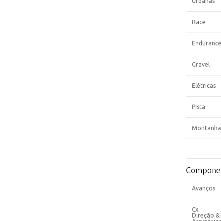
Urbanas
Race
Enduranc
Gravel
Elétricas
Pista
Montanha
Compone
Avanços
Cx.
Direção &