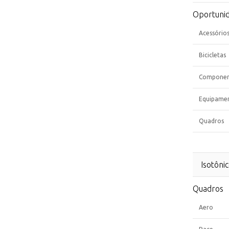
Oportuni
Acessório
Bicicletas
Componen
Equipame
Quadros
Isotôni
Quadros
Aero