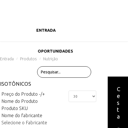
ENTRADA
PRODUTOS
OPORTUNIDADES
Entrada
Produtos
Nutrição
/
/
ISOTÔNICOS
C
Preço do Produto -/+
e
Nome do Produto
s
Produto SKU
t
Nome do fabricante
a
Selecione o Fabricante