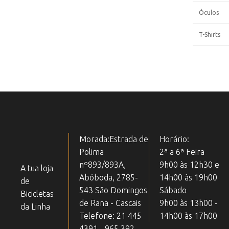
Óculos
T-Shirts
Morada:Estrada de
Horário:
Polima
2ª a 6ª Feira
nº893/893A,
9h00 às 12h30 e
A tua loja
Abóboda, 2785-
14h00 às 19h00
de
543 São Domingos
Sábado
Bicicletas
de Rana - Cascais
9h00 às 13h00 -
da Linha
Telefone: 21 445
14h00 às 17h00
4391 - 965 392