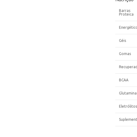
Barras
Proteica
Energétic
Géis
Gomas
Recupera
BCAA
Glutamina
Eletrólitos
Suplemen