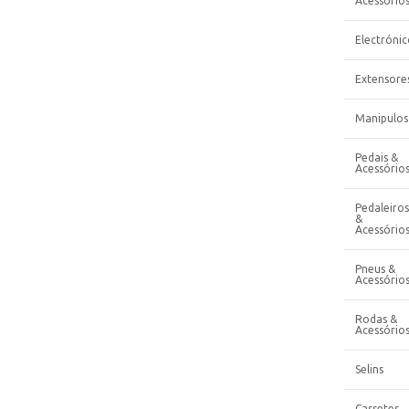
Acessório
Electrónic
Extensore
Manipulos
Pedais &
Acessório
Pedaleiros
&
Acessório
Pneus &
Acessório
Rodas &
Acessório
Selins
Cassetes