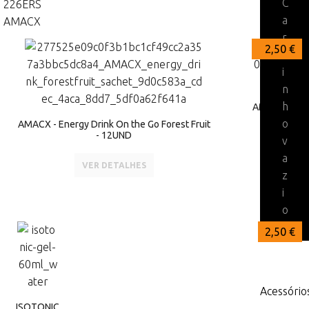
C
226ERS
a
AMACX
r
32,95 €
32,95 €
2,50 €
r
i
n
h
AMACX - Ener
o
AMACX - Energy Drink On the Go Forest Fruit
- 12UND
v
a
VER DETALHES
z
i
o
2,50 €
Acessório
ISOTONIC