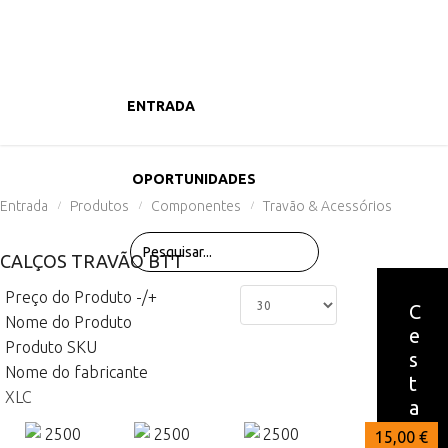
ENTRADA
PRODUTOS
OPORTUNIDADES
Entrada
Produtos
Componentes
Travão & Acessórios
/
/
/
CALÇOS TRAVÃO BTT
Preço do Produto -/+
C
Nome do Produto
e
Produto SKU
s
Nome do fabricante
t
XLC
a
15,00 €
15,00 €
15,00 €