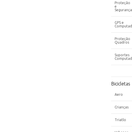
Proteção
e
Segurança
GPS e
Computad
Proteção
Quadros
Suportes
Computad
Bicicletas
Aero
Crianças
Triatlo