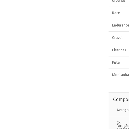
Urbanas
Race
Enduranc
Gravel
Elétricas
Pista
Montanha
Compon
Avanço
Cx.
Direçã