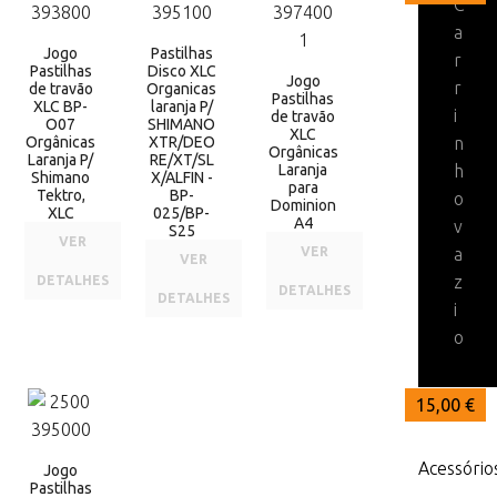
C
a
Jogo
Pastilhas
r
Pastilhas
Disco XLC
Jogo
r
de travão
Organicas
Pastilhas
XLC BP-
laranja P/
i
de travão
O07
SHIMANO
XLC
Orgânicas
XTR/DEO
n
Orgânicas
Laranja P/
RE/XT/SL
Laranja
h
Shimano
X/ALFIN -
para
Tektro,
BP-
o
Dominion
XLC
025/BP-
A4
v
S25
VER
VER
a
VER
z
DETALHES
DETALHES
DETALHES
i
o
15,00 €
Acessório
Jogo
Pastilhas