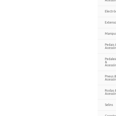
Acessór
Electró
Extenso
Manipu
Pedais 
Acessór
Pedalei
&
Acessór
Pneus 
Acessór
Rodas 
Acessór
Selins
Cassete