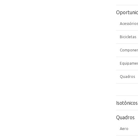
Oportuni
Acessório
Bicicletas
Componen
Equipame
Quadros
Isotônicos
Quadros
Aero