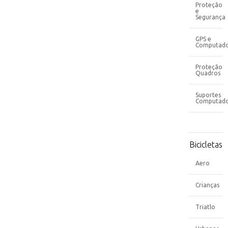
Proteção
e
Segurança
GPS e
Computado
Proteção
Quadros
Suportes
Computad
Bicicletas
Aero
Crianças
Triatlo