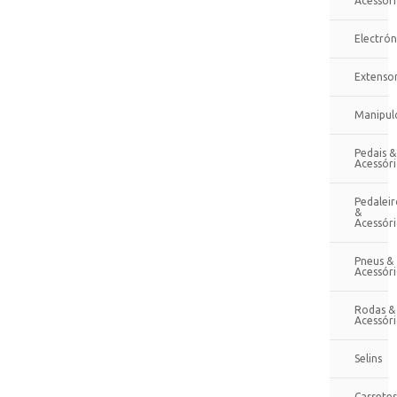
Acessóri
Electrón
Extenso
Manipul
Pedais &
Acessóri
Pedaleir
&
Acessóri
Pneus &
Acessóri
Rodas &
Acessóri
Selins
Cassetes