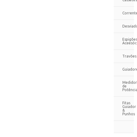
Corrent
Desviad
Espigões
Aceesóc
Travões
Guiador
Medidor
de
Potênci
Fitas
Guiador
&
Punhos