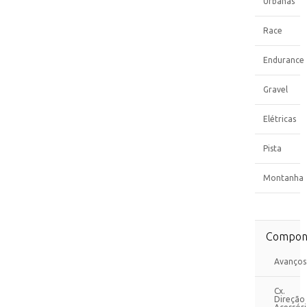
Urbanas
Race
Endurance
Gravel
Elétricas
Pista
Montanha
Compon
Avanços
Cx.
Direção