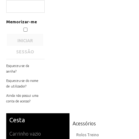
Memorizar-me
INICIAR
SESSÃO
Esqueceu-se da
senha?
Esqueceu-se do nome
de utilizador?
Ainda não possui uma
conta de acesso?
Cesta
Acessórios
Carrinho vazio
Rolos Treino