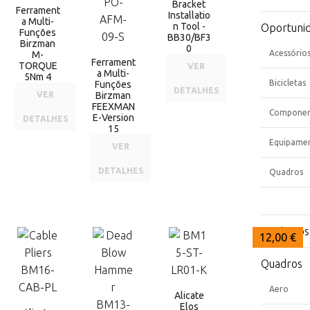
Bracket
Ferrament
Installatio
a Multi-
n Tool -
Oportuni
Funções
BB30/BF3
Birzman
0
Acessório
M-
Ferrament
TORQUE
VER
a Multi-
5Nm 4
Bicicletas
Funções
DETALHES
VER
Birzman
FEEXMAN
Componen
E-Version
DETALHES
15
Equipame
VER
DETALHES
Quadros
Isotônicos
11,00 €
11,00 €
12,00 €
Quadros
Aero
Alicate
Elos