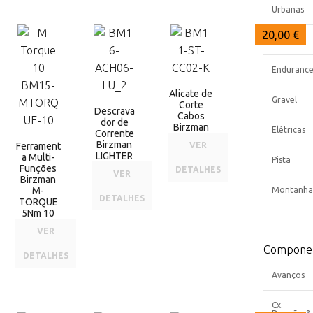
Urbanas
19,50 €
16,50 €
20,00 €
Race
Enduranc
Alicate de
Gravel
Corte
Descrava
Cabos
dor de
Birzman
Elétricas
Corrente
Birzman
Ferrament
VER
LIGHTER
a Multi-
Pista
Funções
DETALHES
VER
Birzman
M-
Montanha
DETALHES
TORQUE
5Nm 10
VER
Compone
DETALHES
Avanços
Cx.