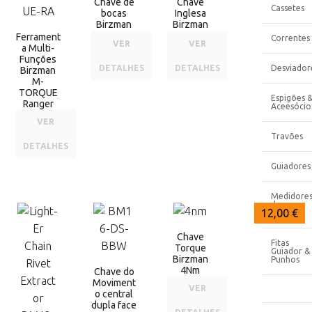
Chave de
Chave
Cassetes
bocas
Inglesa
Birzman
Birzman
Ferrament
Correntes
VER
VER
a Multi-
Funções
DETALHES
DETALHES
Desviador
Birzman
M-
TORQUE
Espigões 
Ranger
Aceesócio
VER
Travões
DETALHES
Guiadores
Medidore
de
15,50 €
15,00 €
12,00 €
Potência
Chave
Fitas
Torque
Guiador &
Birzman
Punhos
4Nm
Chave do
Moviment
VER
o central
dupla face