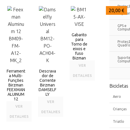
Proteç
21,50 €
21,00 €
20,00 €
e
Segura
GPS e
Comput
Gabarito
para
Proteç
Torno de
Quadro
eixos e
fuso
Bizman
Suport
Comput
VER
Ferrament
Descrava
a Multi-
dor de
DETALHES
Funções
Corrente
Birzman
Birzman
Bicicletas
FEEXMAN
DAMSELF
ALUINUM
LY
Aero
12
VER
VER
Crianças
DETALHES
DETALHES
Triatlo