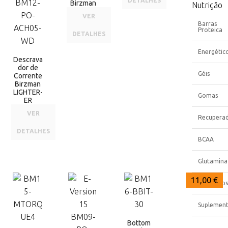
DETALHES
Birzman
Nutrição
VER
Barras
Proteica
DETALHES
Energétic
Descrava
dor de
Géis
Corrente
Birzman
LIGHTER-
Gomas
ER
VER
Recupera
DETALHES
BCAA
Glutamina
12,00 €
12,00 €
11,00 €
Eletrólitos
Suplemen
Bottom