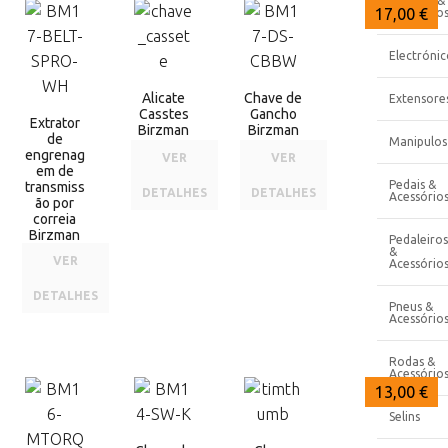
Direção &
16,00 €
16,00 €
17,00 €
Acessório
Electrónic
Alicate
Chave de
Extensore
Casstes
Gancho
Extrator
Birzman
Birzman
de
Manipulos
engrenag
VER
VER
em de
Pedais &
transmiss
DETALHES
DETALHES
Acessório
ão por
correia
Birzman
Pedaleiros
&
VER
Acessório
DETALHES
Pneus &
Acessório
Rodas &
Acessório
13,50 €
13,00 €
13,00 €
Selins