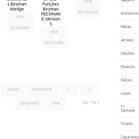
VER
s Birzman
Funções
Wedge
Birzman
DETALHES
Acessório
FEEXMAN
VER
E-Version
5
Meias
DETALHES
VER
Jerseys
DETALHES
Calções
Casacos
Calças
INÍCIO
ANTERIOR
1
2
Luvas
Pág. 1 de 2
SEGUINTE
FIM
1ª
Camada
Triatlo
Capacetes