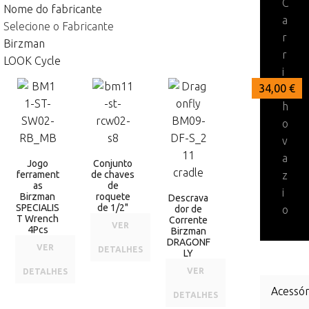
C
Nome do fabricante
a
Selecione o Fabricante
r
Birzman
r
LOOK Cycle
i
73,99 €
45,00 €
34,00 €
n
h
o
v
a
Jogo
Conjunto
ferrament
de chaves
z
as
de
i
Birzman
roquete
Descrava
SPECIALIS
de 1/2"
dor de
o
T Wrench
Corrente
VER
4Pcs
Birzman
DRAGONF
VER
DETALHES
LY
VER
DETALHES
Acessór
DETALHES