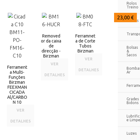
Rolos
Treino
27,50 €
25,00 €
23,00 €
Bidons
Transp
Removed
Ferramnet
or da caixa
a de Corte
de
Tubos
Bolsas
direcção -
Birzman
&
Sacos
Birzman
VER
VER
Ferrament
Bomba
DETALHES
a Multi-
Ar
DETALHES
Funções
Birzman
Ferram
FEEXMAN
CICADA
Al/CARBO
Grades
N 10
Bidons
VER
Lubrifi
e Limp
DETALHES
Luzes