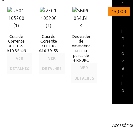
C
a
17,00 €
17,00 €
15,00 €
r
r
i
Guia de
Guia de
Desviador
n
Corrente
Corrente
de
h
XLC CR-
XLC CR-
emergênc
A10 36-46
A10 39-53
ia com
o
porca do
VER
VER
eixo JRC
v
a
VER
DETALHES
DETALHES
z
DETALHES
i
o
Acessório