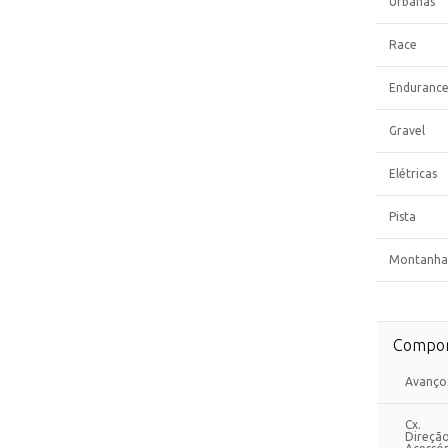
Urbanas
Race
Enduranc
Gravel
Elétricas
Pista
Montanha
Compon
Avanço
Cx.
Direçã