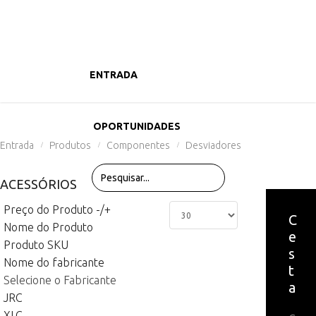
ENTRADA
PRODUTOS
OPORTUNIDADES
Entrada
Produtos
Componentes
Desviadores
/
/
/
ACESSÓRIOS
Preço do Produto -/+
C
Nome do Produto
e
Produto SKU
s
Nome do fabricante
t
Selecione o Fabricante
a
JRC
XLC