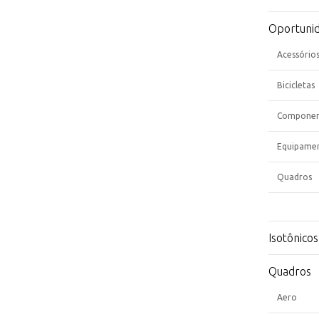
Oportuni
Acessório
Bicicletas
Componen
Equipame
Quadros
Isotônicos
Quadros
Aero