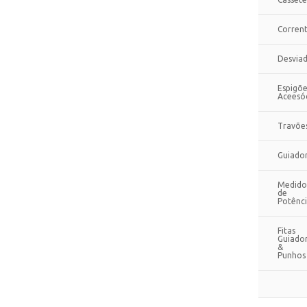
Corren
Desvia
Espigõe
Aceesó
Travõe
Guiado
Medido
de
Potênc
Fitas
Guiado
&
Punhos