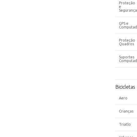
Proteção
e
Segurança
GPS e
Computad
Proteção
Quadros
Suportes
Computad
Bicicletas
Aero
Crianças
Triatlo