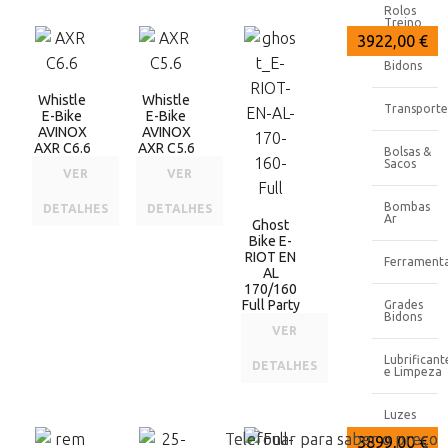
Rolos
Treino
4945,00 €
4415,00 €
3922,00 €
Bidons
Whistle
Whistle
Transporte
E-Bike
E-Bike
AVINOX
AVINOX
AXR C6.6
AXR C5.6
Bolsas &
Sacos
VER
VER
Bombas
DETALHES
DETALHES
Ar
Ghost
Bike E-
RIOT EN
Ferrament
AL
170/160
Full Party
Grades
Bidons
VER
Lubrificant
DETALHES
e Limpeza
Luzes
Telefonar para saber o preço
Telefonar para saber o preço
3899,00 €