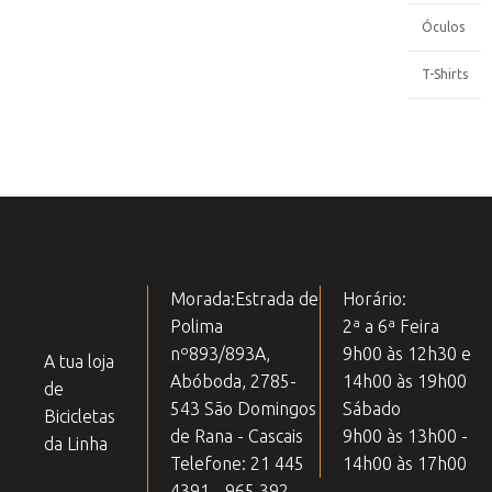
Óculos
T-Shirts
Morada:Estrada de
Horário:
Polima
2ª a 6ª Feira
nº893/893A,
9h00 às 12h30 e
A tua loja
Abóboda, 2785-
14h00 às 19h00
de
543 São Domingos
Sábado
Bicicletas
de Rana - Cascais
9h00 às 13h00 -
da Linha
Telefone: 21 445
14h00 às 17h00
4391 - 965 392