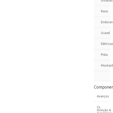
Urbanas
Race
Enduran
Gravel
Elétricas
Pista
Montan
Componen
Avanços
Cx.
Direção &