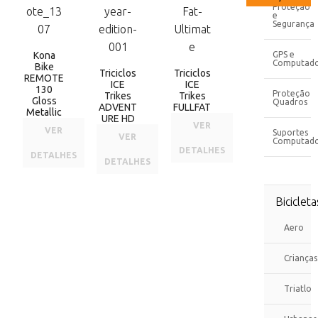
Proteção
e
Segurança
Kona
GPS e
Computado
Bike
Triciclos
Triciclos
REMOTE
ICE
ICE
130
Proteção
Trikes
Trikes
Gloss
Quadros
ADVENT
FULLFAT
Metallic
URE HD
VER
VER
Suportes
VER
Computad
DETALHES
DETALHES
DETALHES
Bicicleta
Aero
Crianças
Triatlo