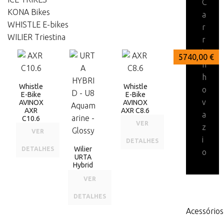
C
KONA Bikes
a
WHISTLE E-bikes
r
WILIER Triestina
r
i
7509,00 €
6448,00 €
5740,00 €
n
h
Whistle
Whistle
o
E-Bike
E-Bike
v
AVINOX
AVINOX
AXR
AXR C8.6
a
C10.6
VER
z
VER
i
DETALHES
Wilier
DETALHES
o
URTA
Hybrid
VER
DETALHES
Acessórios