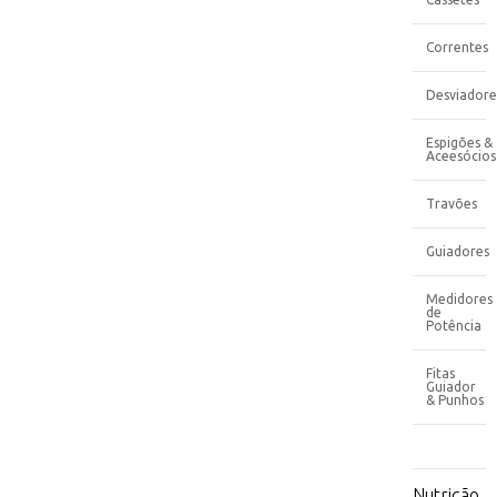
Correntes
Desviadore
Espigões &
Aceesócios
Travões
Guiadores
Medidores
de
Potência
Fitas
Guiador
& Punhos
Nutrição