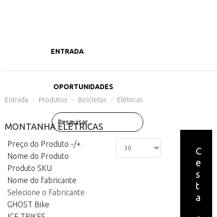
ENTRADA
PRODUTOS
OPORTUNIDADES
Entrada
Produtos
Bicicletas
Elétricas
/
/
/
MONTANHA ELÉTRICAS
Preço do Produto -/+
C
Nome do Produto
e
Produto SKU
s
Nome do fabricante
t
Selecione o Fabricante
a
GHOST Bike
ICE TRIKES