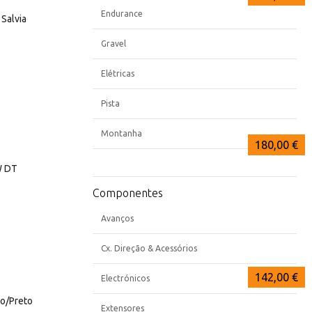
Endurance
Salvia
Gravel
Elétricas
Pista
Montanha
149,00 €
149,00 €
180,00 €
W DT
Componentes
Avanços
Cx. Direção & Acessórios
142,99 €
142,47 €
142,00 €
Electrónicos
co/Preto
Extensores