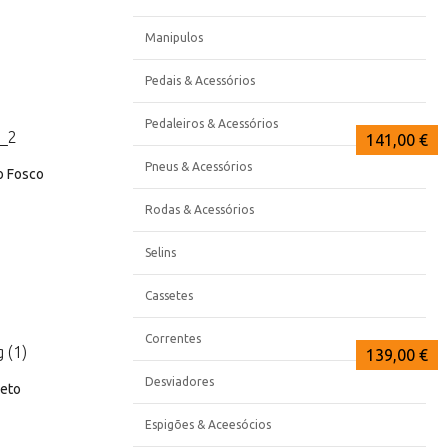
Manipulos
Pedais & Acessórios
Pedaleiros & Acessórios
141,00 €
141,00 €
141,00 €
Pneus & Acessórios
o Fosco
Rodas & Acessórios
Selins
Cassetes
Correntes
141,00 €
141,00 €
139,00 €
Desviadores
reto
Espigões & Aceesócios