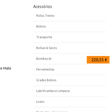
Acessórios
Rolos Treino
Bidons
Transporte
Bolsas & Sacos
Bombas Ar
2040,00 €
224,00 €
220,55 €
te Mate
Ferramentas
Grades Bidons
Lubrificantes e Limpeza
Luzes