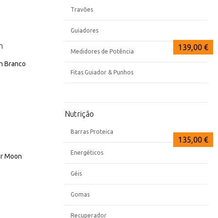
Travões
Guiadores
139,00 €
139,00 €
139,00 €
Medidores de Potência
n Branco
Fitas Guiador & Punhos
Nutrição
Barras Proteica
139,00 €
139,00 €
135,00 €
Energéticos
er Moon
Géis
Gomas
Recuperador