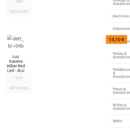
Direção &
VER
Acessório
DETALHES
Electrónic
Extensore
14,10 €
Manipulos
Pedais &
Luz
Acessório
traseira
Wilier Red
Pedaleiros
Led - ALU
&
Acessório
VER
DETALHES
Pneus &
Acessório
Rodas &
Acessório
Selins