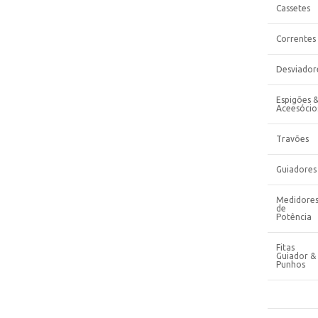
Cassetes
Correntes
Desviador
Espigões 
Aceesócio
Travões
Guiadores
Medidore
de
Potência
Fitas
Guiador &
Punhos