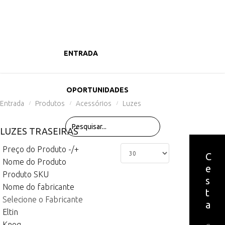
ENTRADA
PRODUTOS
OPORTUNIDADES
Entrada
Produtos
Acessórios
Luzes
/
/
/
LUZES TRASEIRAS
Preço do Produto -/+
C
Nome do Produto
e
Produto SKU
s
Nome do fabricante
t
Selecione o Fabricante
a
Eltin
Knog