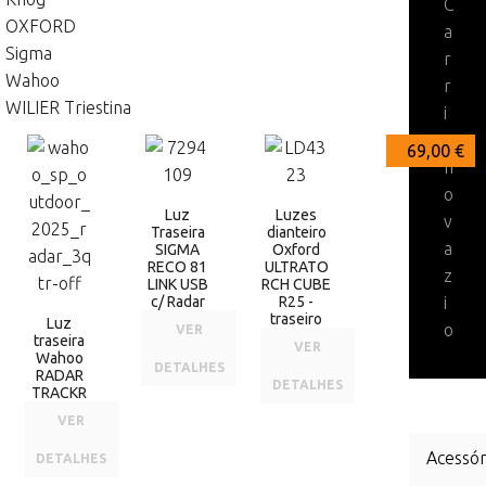
C
OXFORD
a
Sigma
r
Wahoo
r
WILIER Triestina
i
n
191,00 €
179,95 €
69,00 €
h
o
Luz
Luzes
v
Traseira
dianteiro
a
SIGMA
Oxford
RECO 81
ULTRATO
z
LINK USB
RCH CUBE
c/ Radar
R25 -
i
traseiro
Luz
o
VER
traseira
VER
Wahoo
DETALHES
RADAR
DETALHES
TRACKR
VER
Acessór
DETALHES