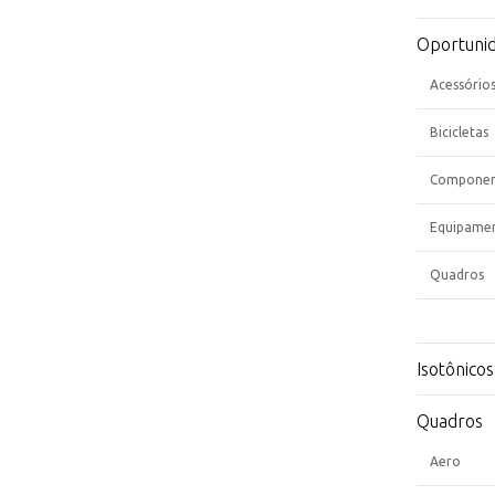
Oportuni
Acessório
Bicicletas
Componen
Equipame
Quadros
Isotônicos
Quadros
Aero