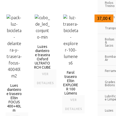
Rolos
Treino
Bidons
48,95 €
48,00 €
37,00 €
Transp
Bolsas
&
Sacos
Luzes
dianteiro
e traseira
Bomba
Oxford
Ar
ULTRATO
RCH CUBE
Ferram
Farol
VER
traseiro
Eltin
Grades
DETALHES
EXPLORE
Lues
Bidons
R 100
dianteiro
Lúmens
e traseiro
Lubrifi
Eltin
e Limp
VER
FOCUS
400+40L
DETALHES
m
Luzes