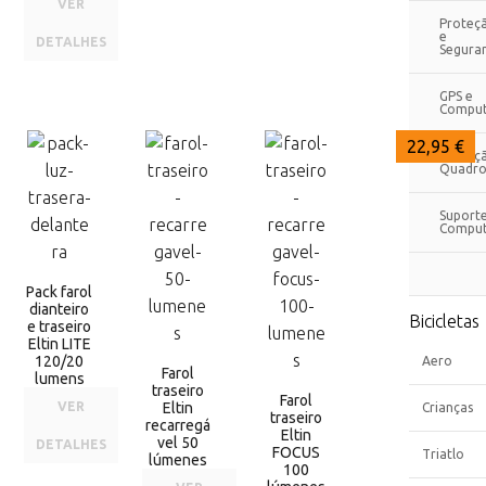
VER
Proteç
e
DETALHES
Segura
GPS e
Comput
26,95 €
25,85 €
22,95 €
Proteç
Quadro
Suport
Comput
Pack farol
dianteiro
Bicicletas
e traseiro
Eltin LITE
120/20
Aero
Farol
lumens
traseiro
Farol
VER
Eltin
Crianças
traseiro
recarregá
Eltin
vel 50
DETALHES
FOCUS
Triatlo
lúmenes
100