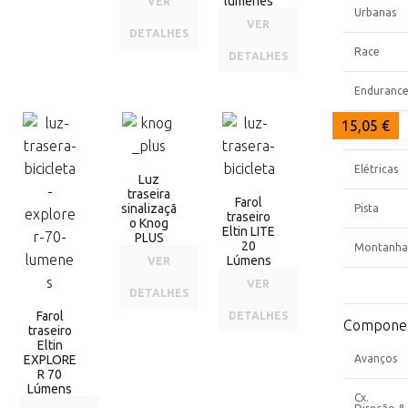
lúmenes
VER
Urbanas
VER
DETALHES
Race
DETALHES
Enduranc
17,25 €
13,00 €
15,05 €
Gravel
Elétricas
Luz
traseira
Farol
sinalizaçã
Pista
traseiro
o Knog
Eltin LITE
PLUS
20
Montanha
Lúmens
VER
VER
DETALHES
Farol
DETALHES
Compone
traseiro
Eltin
EXPLORE
Avanços
R 70
Lúmens
Cx.