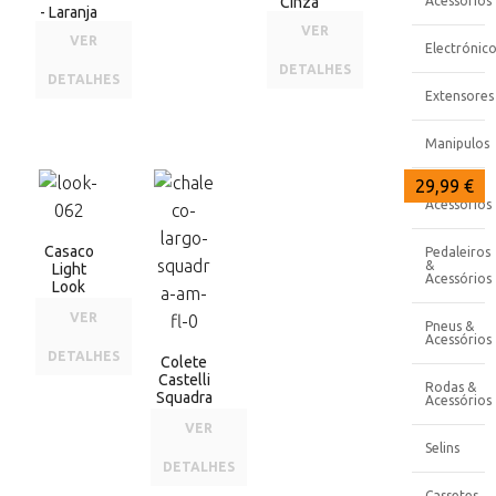
Cinza
Acessórios
- Laranja
VER
VER
Electrónico
DETALHES
DETALHES
Extensores
Manipulos
40,49 €
29,99 €
Pedais &
Acessórios
Casaco
Pedaleiros
&
Light
Acessórios
Look
VER
Pneus &
Acessórios
DETALHES
Colete
Castelli
Rodas &
Squadra
Acessórios
VER
Selins
DETALHES
Cassetes