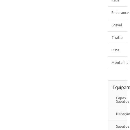
Race
Endurance
Gravel
Triatlo
Pista
Montanha
Equipam
Capas
Sapatos
Nataçã
Sapatos