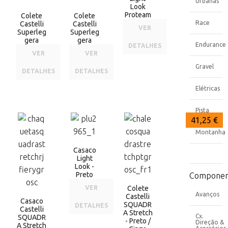
Urbanas
Look
Proteam
Colete
Colete
Race
Castelli
Castelli
VER
Superleg
Superleg
gera
gera
Endurance
DETALHES
VER
VER
Gravel
DETALHES
DETALHES
Elétricas
Pista
48,99 €
44,99 €
41,25 €
Montanha
Casaco
Light
Look -
Preto
Componen
VER
Colete
Avanços
Castelli
Casaco
SQUADR
DETALHES
Castelli
A Stretch
Cx.
SQUADR
- Preto /
Direção &
A Stretch