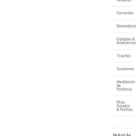
Correntes
Desviadore
Espigões &
Aceesócios
Travões
Guiadores
Medidores
de
Potência
Fitas
Guiador
& Punhos
Nutrição