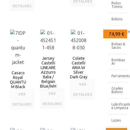
DETALHES
Rolos
DETALHES
Treino
Bidons
Transporte
130,00 €
89,99 €
74,99 €
Bolsas &
Sacos
Jersey
Colete
Bombas
Castelli
Castelli
Ar
LINEARE
ARIA W
Azzurro
Silver
Casaco
Ferrament
Italia /
Dark Gray
Royal
Belgian
QUANTU
VER
Blue/WH
M Black
Grades
Bidons
VER
VER
DETALHES
DETALHES
DETALHES
Lubrificant
e Limpeza
Luzes