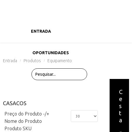
ENTRADA
PRODUTOS
OPORTUNIDADES
Entrada
Produtos
Equipamento
/
/
C
e
CASACOS
s
t
Preço do Produto -/+
a
Nome do Produto
Produto SKU