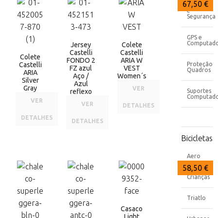
74,99 €
74,99 €
67,50 €
Proteção
e
Segurança
GPS e
Computado
Jersey
Colete
Castelli
Castelli
Colete
FONDO 2
ARIA W
Castelli
Proteção
FZ azul
VEST
Quadros
ARIA
Aço /
Women´s
Silver
Azul
Gray
VER
reflexo
Suportes
Computad
VER
VER
DETALHES
DETALHES
DETALHES
Bicicletas
Aero
67,49 €
67,47 €
58,50 €
Crianças
Triatlo
Casaco
Light