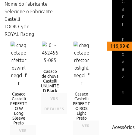
C
Nome do fabricante
a
Selecione o Fabricante
r
Castelli
r
LOOK Cycle
i
ROYAL Racing
n
149,99 €
142,99 €
119,99 €
h
o
v
a
Casaco
de chuva
z
Castelli
i
UNLIMITE
D Black
o
Casaco
Casaco
Castelli
VER
Castelli
PERFETT
PERFETT
O W
O ROS
DETALHES
Long
Light
Sleeve
Preto
Preto
VER
Acessórios
VER