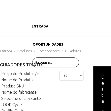
ENTRADA
PRODUTOS
OPORTUNIDADES
Entrada
Produtos
Componentes
Guiadores
/
/
/
GUIADORES TRIATLO
Preço do Produto -/+
C
Nome do Produto
e
Produto SKU
s
Nome do fabricante
t
Selecione o Fabricante
a
LOOK Cycle
Profile Design