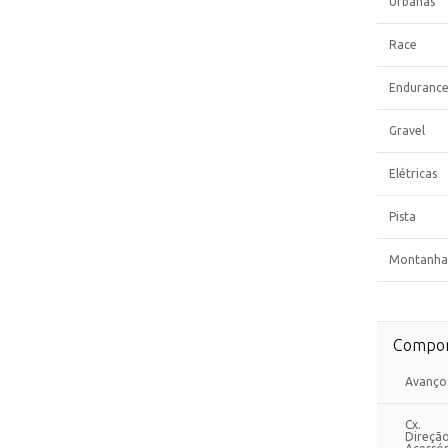
Urbanas
Race
Enduranc
Gravel
Elétricas
Pista
Montanha
Compon
Avanço
Cx.
Direçã