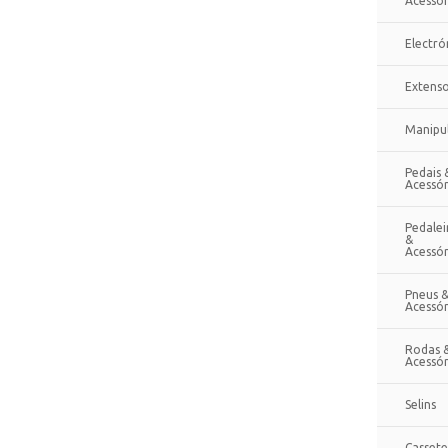
Acessór
Electró
Extenso
Manipu
Pedais 
Acessór
Pedalei
&
Acessór
Pneus 
Acessór
Rodas 
Acessór
Selins
Cassete