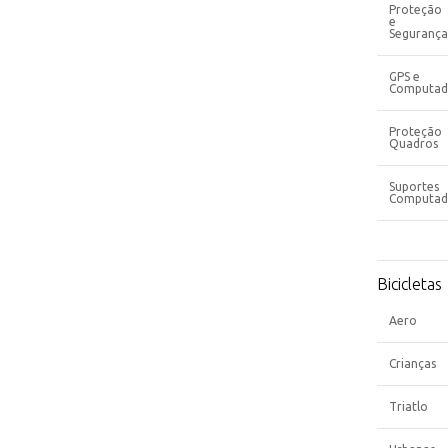
Proteção
e
Segurança
GPS e
Computad
Proteção
Quadros
Suportes
Computad
Bicicletas
Aero
Crianças
Triatlo