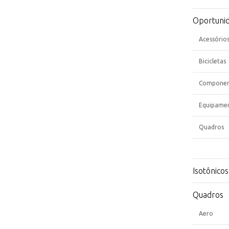
Oportuni
Acessório
Bicicletas
Componen
Equipame
Quadros
Isotônicos
Quadros
Aero