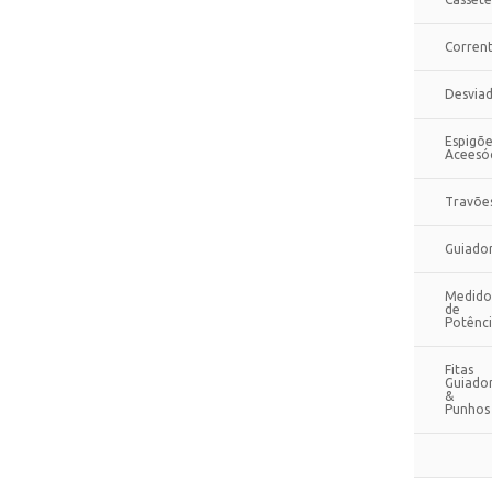
Corren
Desvia
Espigõe
Aceesó
Travõe
Guiado
Medido
de
Potênc
Fitas
Guiado
&
Punhos