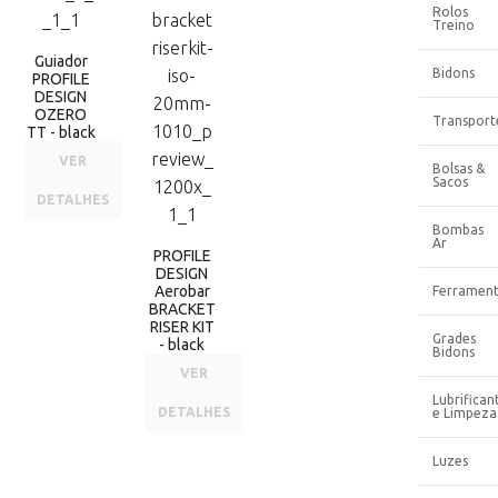
Rolos
Treino
Guiador
Bidons
PROFILE
DESIGN
OZERO
Transport
TT - black
VER
Bolsas &
Sacos
DETALHES
Bombas
Ar
PROFILE
DESIGN
Aerobar
Ferrament
BRACKET
RISER KIT
Grades
- black
Bidons
VER
Lubrifican
DETALHES
e Limpeza
Luzes