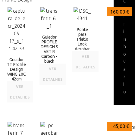
C
a
340,00 €
260,00 €
160,00 €
r
r
Ponte
i
para
Guiador
n
Triatlo
PROFILE
Look
h
DESIGN S
Aerobar
VET R
o
Carbon -
VER
Guiador
black
v
TT Profile
DETALHES
a
Design
VER
WING 20C
z
42cm
DETALHES
i
VER
o
DETALHES
128,00 €
45,00 €
Acessório